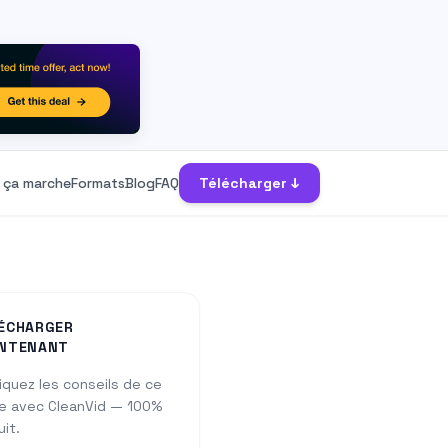
ça marche
Formats
Blog
FAQ
Télécharger ↓
ÉCHARGER
NTENANT
iquez les conseils de ce
e avec CleanVid — 100%
uit.