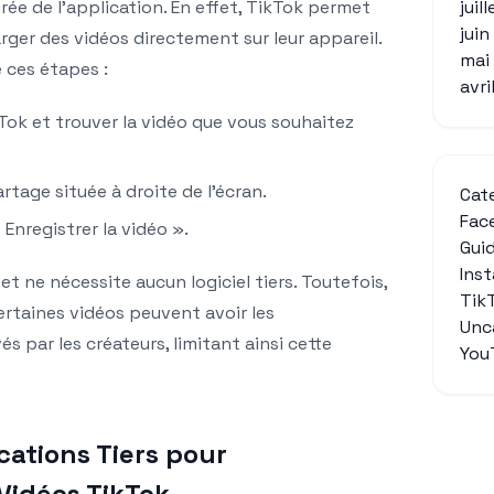
juil
grée de l’application. En effet, TikTok permet
jui
arger des vidéos directement sur leur appareil.
mai
re ces étapes :
avri
kTok et trouver la vidéo que vous souhaitez
artage située à droite de l’écran.
Cat
Fac
 Enregistrer la vidéo ».
Gui
Ins
t ne nécessite aucun logiciel tiers. Toutefois,
Tik
ertaines vidéos peuvent avoir les
Unc
 par les créateurs, limitant ainsi cette
You
ications Tiers pour
Vidéos TikTok