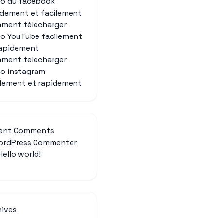
eo du facebook
idement et facilement
ment télécharger
éo YouTube facilement
rapidement
ment telecharger
eo instagram
ilement et rapidement
ent Comments
ordPress Commenter
Hello world!
hives