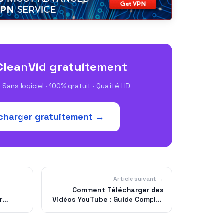
CleanVid gratuitement
 Sans logiciel · 100% gratuit · Qualité HD
charger gratuitement →
Article suivant →
Comment Télécharger des
r
Vidéos YouTube : Guide Complet
t
et Pratique