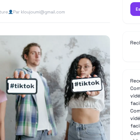
E
ture
Par kloujoumi@gmail.com
Rec
Rec
Com
vid
fac
Com
vid
fac
Com