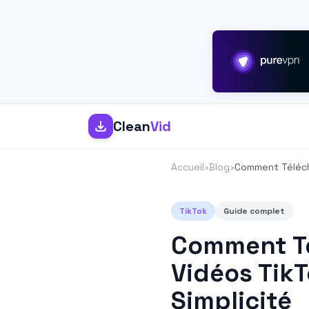
Clean
Vid
Accueil
›
Blog
›
Comment Téléch
TikTok
Guide complet
Comment Té
Vidéos TikT
Simplicité