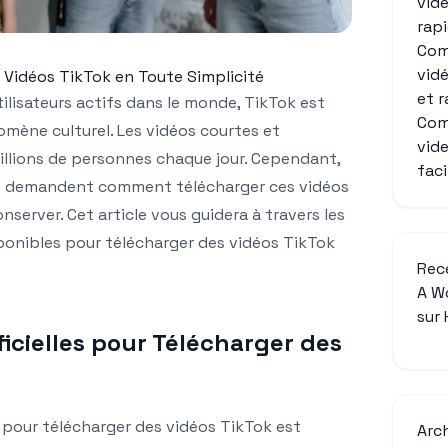
vid
rap
Com
vid
Vidéos TikTok en Toute Simplicité
et 
tilisateurs actifs dans le monde, TikTok est
Com
mène culturel. Les vidéos courtes et
vid
illions de personnes chaque jour. Cependant,
fac
se demandent comment télécharger ces vidéos
nserver. Cet article vous guidera à travers les
onibles pour télécharger des vidéos TikTok
Rec
A W
sur
icielles pour Télécharger des
 pour télécharger des vidéos TikTok est
Arc