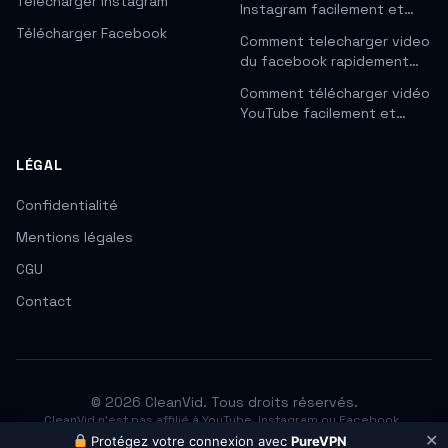
Télécharger Instagram
Instagram facilement et…
Télécharger Facebook
Comment telecharger video
du facebook rapidement…
Comment télécharger vidéo
YouTube facilement et…
LÉGAL
Confidentialité
Mentions légales
CGU
Contact
© 2026 CleanVid. Tous droits réservés.
CleanVid n'est pas affilié à YouTube, Instagram ou Facebook.
Respectez les droits d'auteur. Téléchargez uniquement les contenus
✕
Protégez votre connexion avec
PureVPN