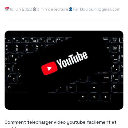
16 juin 2026
3 min de lecture
Par kloujoumi@gmail.com
Comment telecharger video youtube facilement et