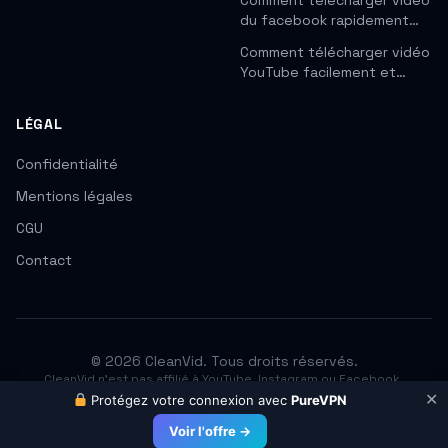
Comment telecharger video
du facebook rapidement…
Comment télécharger vidéo
YouTube facilement et…
LÉGAL
Confidentialité
Mentions légales
CGU
Contact
© 2026 CleanVid. Tous droits réservés.
CleanVid n'est pas affilié à YouTube, Instagram ou Facebook.
Respectez les droits d'auteur. Téléchargez uniquement les contenus
✕
Protégez votre connexion avec
PureVPN
que vous avez le droit d'utiliser.
Voir l'offre →