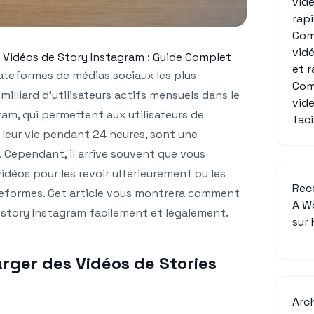
vid
rap
Com
vid
Vidéos de Story Instagram : Guide Complet
et 
lateformes de médias sociaux les plus
Com
milliard d’utilisateurs actifs mensuels dans le
vid
am, qui permettent aux utilisateurs de
fac
leur vie pendant 24 heures, sont une
. Cependant, il arrive souvent que vous
idéos pour les revoir ultérieurement ou les
Rec
teformes. Cet article vous montrera comment
A W
 story Instagram facilement et légalement.
sur
rger des Vidéos de Stories
Arc