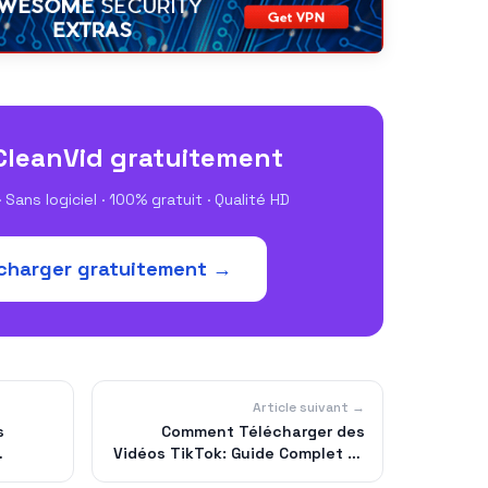
CleanVid gratuitement
 Sans logiciel · 100% gratuit · Qualité HD
charger gratuitement →
Article suivant →
s
Comment Télécharger des
Vidéos TikTok: Guide Complet et
Pratique