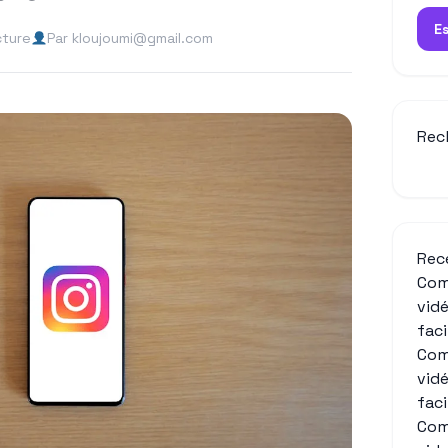
E
cture
Par kloujoumi@gmail.com
Rec
Rec
Com
vid
fac
Com
vid
fac
Com