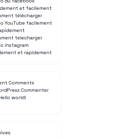
eo du facebook
idement et facilement
ment télécharger
éo YouTube facilement
rapidement
ment telecharger
eo instagram
ilement et rapidement
ent Comments
ordPress Commenter
Hello world!
hives