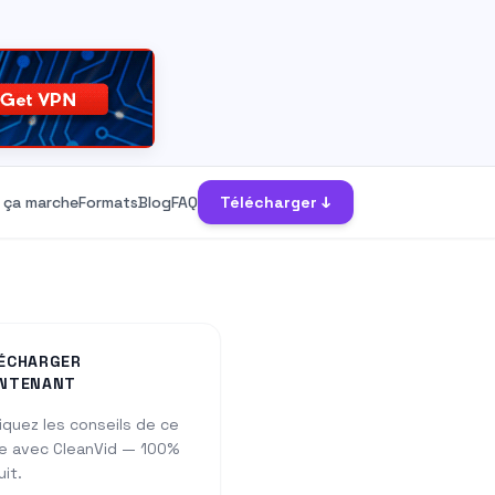
ça marche
Formats
Blog
FAQ
Télécharger ↓
ÉCHARGER
NTENANT
iquez les conseils de ce
e avec CleanVid — 100%
uit.