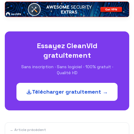
Essayez CleanVid
gratuitement
Sans inscription · Sans logiciel · 100% gratuit ·
Qualité HD
Télécharger gratuitement →
← Article précédent