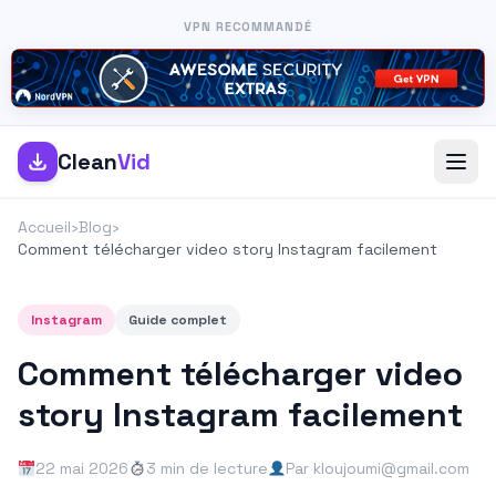
VPN RECOMMANDÉ
Clean
Vid
Accueil
›
Blog
›
Comment télécharger video story Instagram facilement
Instagram
Guide complet
Comment télécharger video
story Instagram facilement
22 mai 2026
3 min de lecture
Par kloujoumi@gmail.com