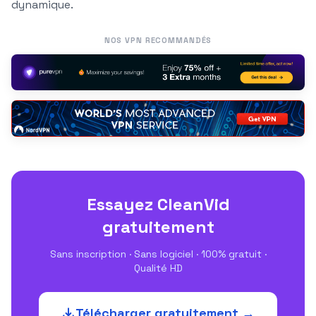
dynamique.
NOS VPN RECOMMANDÉS
Essayez CleanVid
gratuitement
Sans inscription · Sans logiciel · 100% gratuit ·
Qualité HD
Télécharger gratuitement →