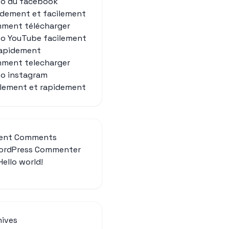
eo du facebook
idement et facilement
ment télécharger
éo YouTube facilement
rapidement
ment telecharger
eo instagram
ilement et rapidement
ent Comments
ordPress Commenter
Hello world!
hives