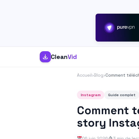
Clean
Vid
Accueil
›
Blog
›
Comment téléch
Instagram
Guide complet
Comment té
story Inst
06 juin 2026
3 min de lec