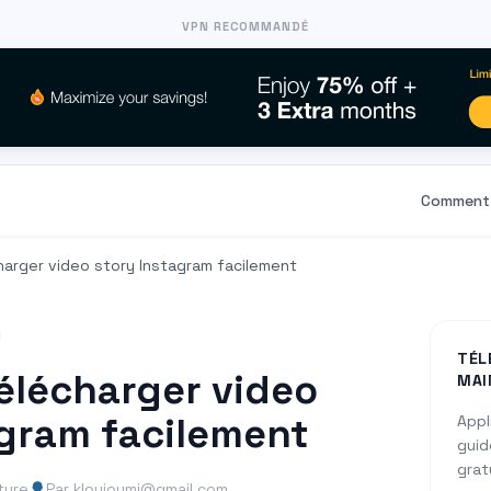
VPN RECOMMANDÉ
Comment 
arger video story Instagram facilement
TÉL
lécharger video
MAI
agram facilement
Appl
guid
grat
ture
Par kloujoumi@gmail.com