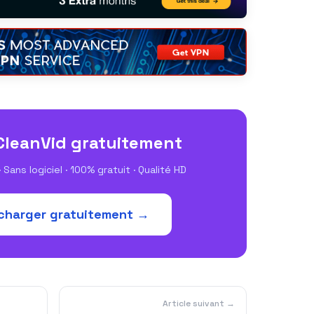
CleanVid gratuitement
 Sans logiciel · 100% gratuit · Qualité HD
charger gratuitement →
Article suivant →