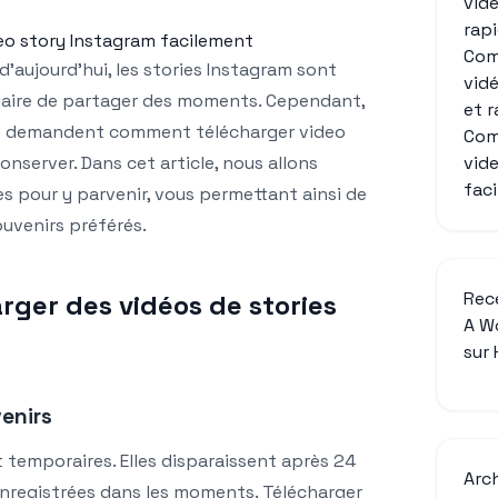
vid
rap
o story Instagram facilement
Com
’aujourd’hui, les stories Instagram sont
vid
aire de partager des moments. Cependant,
et 
se demandent comment télécharger video
Com
vid
onserver. Dans cet article, nous allons
fac
s pour y parvenir, vous permettant ainsi de
ouvenirs préférés.
Rec
rger des vidéos de stories
A W
sur
enirs
 temporaires. Elles disparaissent après 24
Arc
 enregistrées dans les moments. Télécharger