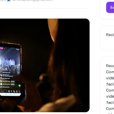
E
Rec
Rec
Com
vid
fac
Com
vid
fac
Com