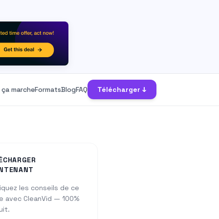
ça marche
Formats
Blog
FAQ
Télécharger ↓
ÉCHARGER
NTENANT
iquez les conseils de ce
e avec CleanVid — 100%
uit.