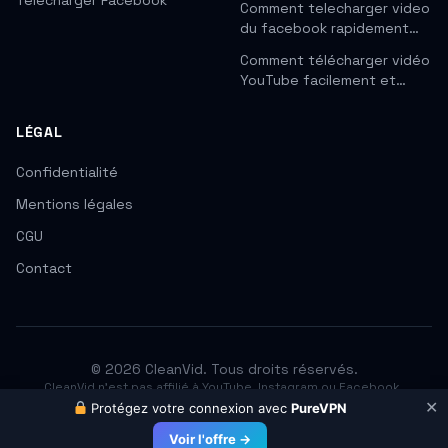
Télécharger Facebook
Comment telecharger video
du facebook rapidement…
Comment télécharger vidéo
YouTube facilement et…
LÉGAL
Confidentialité
Mentions légales
CGU
Contact
© 2026 CleanVid. Tous droits réservés.
CleanVid n'est pas affilié à YouTube, Instagram ou Facebook.
Respectez les droits d'auteur. Téléchargez uniquement les contenus
✕
Protégez votre connexion avec
PureVPN
que vous avez le droit d'utiliser.
Voir l'offre →