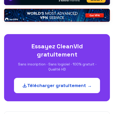
Essayez CleanVid
gratuitement
Sans inscription · Sans logiciel · 100% gratuit ·
Qualité HD
Télécharger gratuitement →