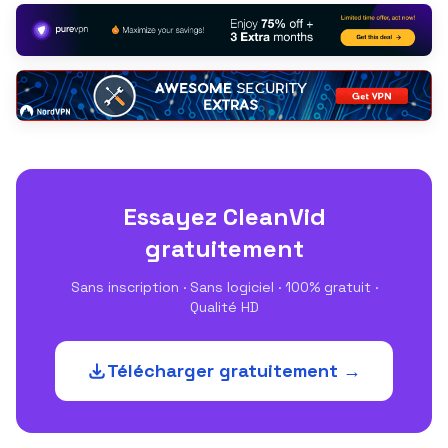
Essayez CleanVid
gratuitement
Sans inscription · Sans logiciel · 100% gratuit ·
Qualité HD
Télécharger gratuitement →