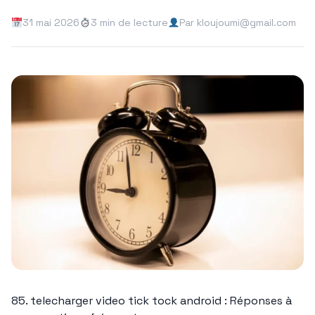
31 mai 2026
3 min de lecture
Par kloujoumi@gmail.com
85. telecharger video tick tock android : Réponses à