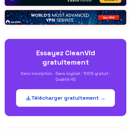
Essayez CleanVid
gratuitement
Sans inscription · Sans logiciel · 100% gratuit ·
Qualité HD
Télécharger gratuitement →