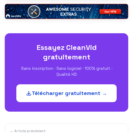
Essayez CleanVid
gratuitement
Sans inscription · Sans logiciel · 100% gratuit ·
Qualité HD
Télécharger gratuitement →
← Article précédent