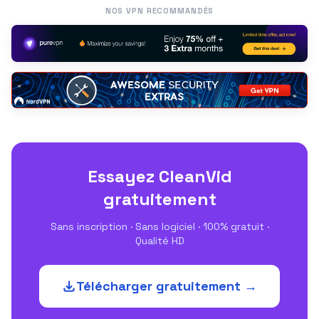
NOS VPN RECOMMANDÉS
Essayez CleanVid
gratuitement
Sans inscription · Sans logiciel · 100% gratuit ·
Qualité HD
Télécharger gratuitement →