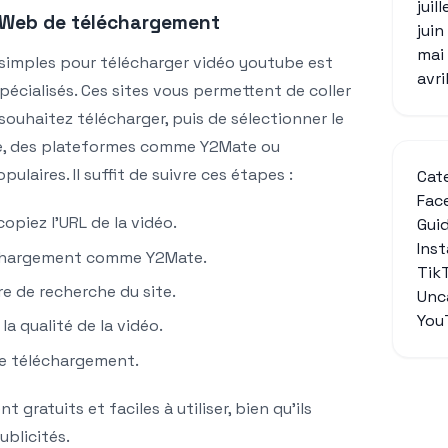
juil
es Web de téléchargement
jui
mai
 simples pour télécharger vidéo youtube est
avri
spécialisés. Ces sites vous permettent de coller
 souhaitez télécharger, puis de sélectionner le
le, des plateformes comme Y2Mate ou
laires. Il suffit de suivre ces étapes :
Cat
Fac
opiez l’URL de la vidéo.
Gui
Ins
léchargement comme Y2Mate.
Tik
re de recherche du site.
Unc
You
la qualité de la vidéo.
de téléchargement.
 gratuits et faciles à utiliser, bien qu’ils
blicités.