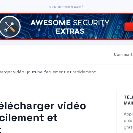
VPN RECOMMANDÉ
Comment 
arger vidéo youtube facilement et rapidement
TÉL
lécharger vidéo
MAI
cilement et
Appl
guid
t
grat