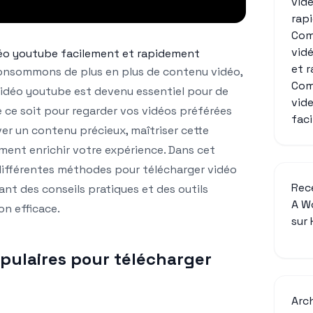
vid
rap
Com
vid
éo youtube facilement et rapidement
et 
nsommons de plus en plus de contenu vidéo,
Com
idéo youtube est devenu essentiel pour de
vid
e ce soit pour regarder vos vidéos préférées
fac
er un contenu précieux, maîtriser cette
nt enrichir votre expérience. Dans cet
 différentes méthodes pour télécharger vidéo
Rec
nt des conseils pratiques et des outils
A W
on efficace.
sur
pulaires pour télécharger
Arc