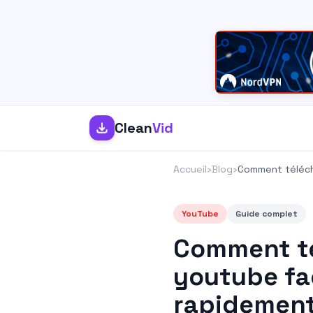
Clean
Vid
Accueil
›
Blog
›
Comment téléch
YouTube
Guide complet
Comment té
youtube fa
rapidemen