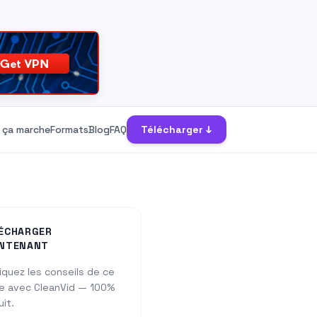
ça marche
Formats
Blog
FAQ
Télécharger ↓
ÉCHARGER
NTENANT
iquez les conseils de ce
e avec CleanVid — 100%
uit.