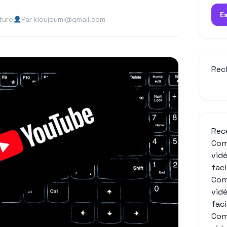
E
ture
Par kloujoumi@gmail.com
Rec
Rec
Com
vid
fac
Com
vid
fac
Com