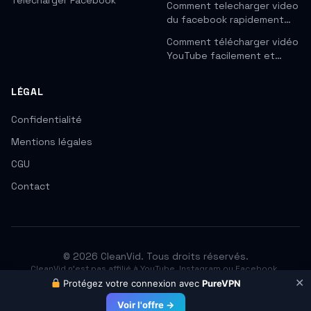
Télécharger Facebook
Comment telecharger video
du facebook rapidement…
Comment télécharger vidéo
YouTube facilement et…
LÉGAL
Confidentialité
Mentions légales
CGU
Contact
© 2026 CleanVid. Tous droits réservés.
CleanVid n'est pas affilié à YouTube, Instagram ou Facebook.
Respectez les droits d'auteur. Téléchargez uniquement les contenus
✕
Protégez votre connexion avec
PureVPN
que vous avez le droit d'utiliser.
Voir l'offre →