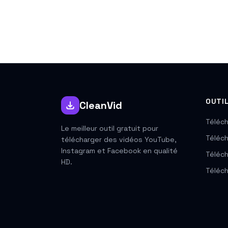
OUTI
CleanVid
Téléch
Le meilleur outil gratuit pour
Téléc
télécharger des vidéos YouTube,
Instagram et Facebook en qualité
Téléch
HD.
Téléc