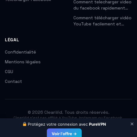
Comment telecharger video
du facebook rapidement…
Comment télécharger vidéo
YouTube facilement et…
LÉGAL
Confidentialité
Mentions légales
CGU
Contact
© 2026 CleanVid. Tous droits réservés.
CleanVid n'est pas affilié à YouTube, Instagram ou Facebook.
Respectez les droits d'auteur. Téléchargez uniquement les contenus
✕
Protégez votre connexion avec
PureVPN
que vous avez le droit d'utiliser.
Voir l'offre →